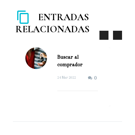
ENTRADAS
RELACIONADAS
Buscar al
comprador
adecuado (Demo)
0
24 Mar 2022
Buscar al comprador
adecuado es clave en
el proceso de venta de
una vivienda. Cuando
se comercializa un
inmueble, sí…