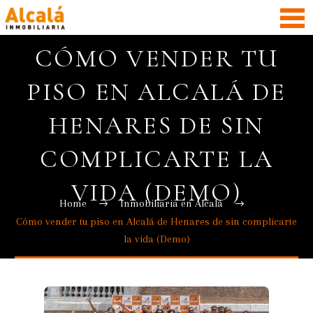
CÓMO VENDER TU
PISO EN ALCALÁ DE
HENARES DE SIN
COMPLICARTE LA
VIDA (DEMO)
Home
Inmobiliaria en Alcalá
Cómo vender tu piso en Alcalá de Henares de sin complicarte
la vida (Demo)