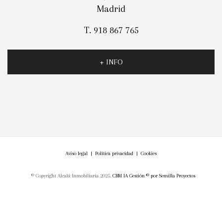
Madrid
T. 918 867 765
+ INFO
Aviso legal
|
Política privacidad
|
Cookies
© Copyright Alcalá Inmobiliaria 2025.
CRM IA Gestión ©
por
Semilla Proyectos