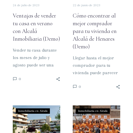
24 de julio de 2023
22 de junio de 2023
Inmobiliaria
Alcalá
(Demo)
de
Ventajas de vender
Cómo encontrar al
Henares
tu casa en verano
mejor comprador
(Demo)
con Alcalá
para tu vivienda en
Inmobiliaria (Demo)
Alcalá de Henares
(Demo)
Vender tu casa durante
los meses de julio y
Llegar hasta el mejor
agosto puede ser una
comprador para tu
gran decisión. En este
vivienda puede parecer
0
artículo vas a…
un desafío, pero en
0
Alcalá Inmobiliaria
estamos aquí para
ayudarte…
La
Cómo
Inmobiliaria en Alcalá
Inmobiliaria en Alcalá
mejor
vender
opción
tu
para
piso