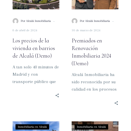
en
(Demo)
barrios
de
-
-
Por Alcalá Inmobiliaria
Por Alcalá Inmobiliaria
Alcalá
8 de abril de 2024
18 de marzo de 2024
(Demo)
Los precios de la
Premiados en
vivienda en barrios
Renovación
de Alcalá (Demo)
Inmobiliaria 2024
(Demo)
A tan solo 40 minutos de
Madrid y con
Alcalá Inmobiliaria ha
transporte público que
sido reconocida por su
conecta ambas
calidad en los procesos
ciudades, Alcalá de
y sus resultados de
Henares se erige…
ventas y facturación,
por parte…
Alcalá
La
Inmobiliaria en Alcalá
Inmobiliaria en Alcalá