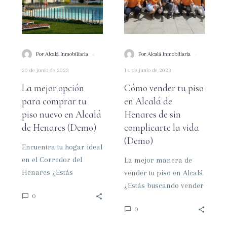
comprar
en
tu
Alcalá
piso
de
nuevo
Henares
-
-
Por Alcalá Inmobiliaria
Por Alcalá Inmobiliaria
en
de
20 de junio de 2023
14 de junio de 2023
Alcalá
sin
de
complicarte
La mejor opción
Cómo vender tu piso
Henares
la
para comprar tu
en Alcalá de
(Demo)
vida
piso nuevo en Alcalá
Henares de sin
(Demo)
de Henares (Demo)
complicarte la vida
(Demo)
Encuentra tu hogar ideal
en el Corredor del
La mejor manera de
Henares ¿Estás
vender tu piso en Alcalá
buscando comprar una
¿Estás buscando vender
0
vivienda de obra nueva
tu piso en Alcalá de
0
en el Corredor…
Henares y quieres…