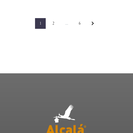
1
2
…
6