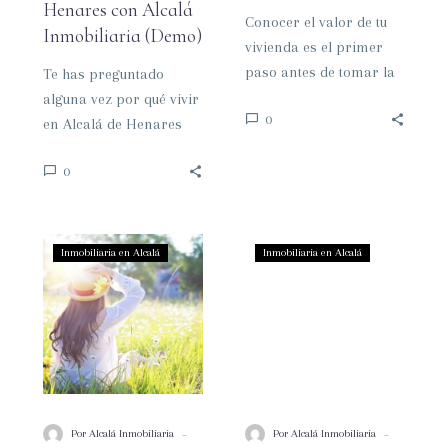
(Demo)
Henares con Alcalá
Conocer el valor de tu
Inmobiliaria (Demo)
vivienda es el primer
paso antes de tomar la
Te has preguntado
decisión de ponerla a la
alguna vez por qué vivir
0
venta….
en Alcalá de Henares
podría ser la mejor
0
decisión para ti y…
Ventajas
Cómo
Inmobiliaria en Alcalá
Inmobiliaria en Alcalá
de
encontrar
vender
al
tu
mejor
casa
comprador
en
para
verano
tu
con
vivienda
-
-
Por Alcalá Inmobiliaria
Por Alcalá Inmobiliaria
Alcalá
en