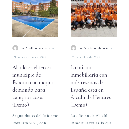
es
oficina
el
inmobiliaria
tercer
con
municipio
más
de
reseñas
España
de
con
España
-
-
Por Alcalá Inmobiliaria
Por Alcalá Inmobiliaria
mayor
está
13 de noviembre de 2023
17 de octubre de 2023
demanda
en
para
Alcalá
Alcalá es el tercer
La oficina
comprar
de
municipio de
inmobiliaria con
casa
Henares
España con mayor
más reseñas de
(Demo)
(Demo)
demanda para
España está en
comprar casa
Alcalá de Henares
(Demo)
(Demo)
Según datos del Informe
La oficina de Alcalá
Idealista 2023, con
Inmobiliaria es la que