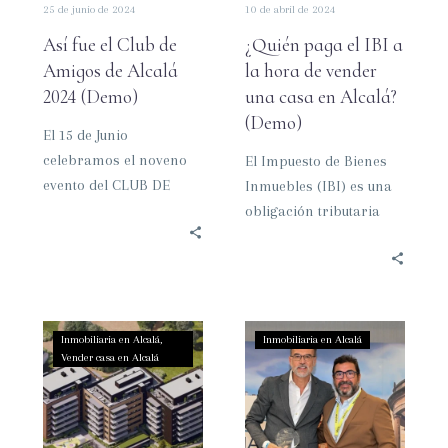
25 de junio de 2024
10 de abril de 2024
(Demo)
una
casa
Así fue el Club de
¿Quién paga el IBI a
en
Amigos de Alcalá
la hora de vender
Alcalá?
2024 (Demo)
una casa en Alcalá?
(Demo)
(Demo)
El 15 de Junio
celebramos el noveno
El Impuesto de Bienes
evento del CLUB DE
Inmuebles (IBI) es una
AMIGOS de Alcalá
obligación tributaria
Inmobiliaria. Este año
que recae sobre los
batimos récord de…
propietarios de
inmuebles. En el
contexto…
Los
Premiados
Inmobiliaria en Alcalá
Inmobiliaria en Alcalá
precios
en
Vender casa en Alcalá
de
Renovación
la
Inmobiliaria
vivienda
2024