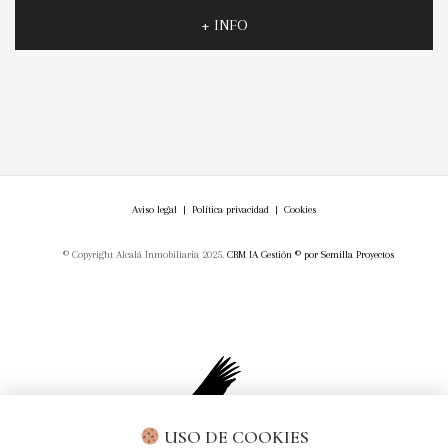
+ INFO
Aviso legal
|
Política privacidad
|
Cookies
© Copyright Alcalá Inmobiliaria 2025.
CRM IA Gestión ©
por
Semilla Proyectos
USO DE COOKIES