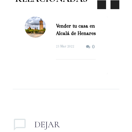
Vender tu casa en
Alcalá de Henares
(Demo)
0
21 Mar 2022
Vender tu casa en
Alcalá de Henares es
un proceso complejo.
En nuestra empresa lo
iniciamos con esta
pregunta; ¿Por…
DEJAR
UN