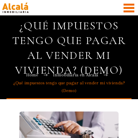
¿QUÉ IMPUESTOS
TENGO QUE PAGAR
AL VENDER MI
VIVIENDA? (DEMO)
Home
Inmobiliaria en Alcalá
¿Qué impuestos tengo que pagar al vender mi vivienda?
(Demo)