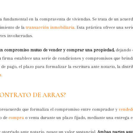
a fundamental en la compraventa de viviendas. Se trata de un acuerd
imiento de la
transacción inmobiliaria.
Esta práctica ofrece una seri
tes involucradas.
 un compromiso mutuo de vender y comprar una propiedad,
dejando 
su firma establece una serie de condiciones y compromisos que brind
 de pago, el plazo para formalizar la escritura ante notario, la dist
n.
CONTRATO DE ARRAS?
un preacuerdo que formaliza el compromiso entre comprador y
vended
ho de
compra
o venta durante un plazo fijado, mediante una entrega 
 otorgado ante notario, posee un valor sustancial.
Ambas partes asu