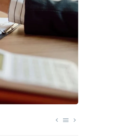


