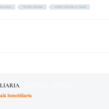
ato arras
Vender vivienda
vender vivienda en Alcalá
ILIARIA
/ SOBRE EL AUTOR
alá Inmobiliaria