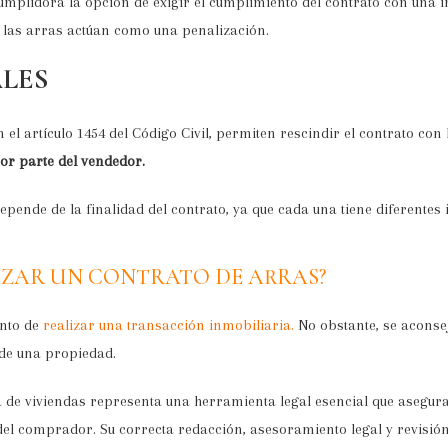
cumplidora la opción de exigir el cumplimiento del contrato con una
las arras actúan como una penalización.
ALES
 el artículo 1454 del Código Civil, permiten rescindir el contrato con
or parte del vendedor.
epende de la finalidad del contrato, ya que cada una tiene diferentes 
IZAR UN CONTRATO DE ARRAS?
ento de
realizar una transacción inmobiliaria.
No obstante, se aconse
 de una propiedad.
a de viviendas representa una herramienta legal esencial que asegur
del comprador. Su correcta redacción, asesoramiento legal y revisió