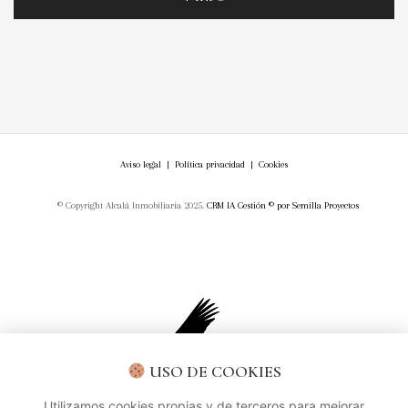
Aviso legal
|
Política privacidad
|
Cookies
© Copyright Alcalá Inmobiliaria 2025.
CRM IA Gestión ©
por
Semilla Proyectos
USO DE COOKIES
Utilizamos cookies propias y de terceros para mejorar