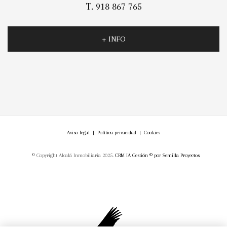
T. 918 867 765
+ INFO
Aviso legal
|
Política privacidad
|
Cookies
© Copyright Alcalá Inmobiliaria 2025.
CRM IA Gestión ©
por
Semilla Proyectos