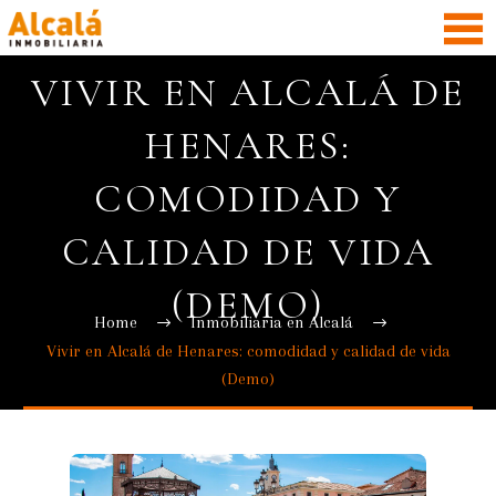
VIVIR EN ALCALÁ DE
HENARES:
COMODIDAD Y
CALIDAD DE VIDA
(DEMO)
Home
Inmobiliaria en Alcalá
Vivir en Alcalá de Henares: comodidad y calidad de vida
(Demo)