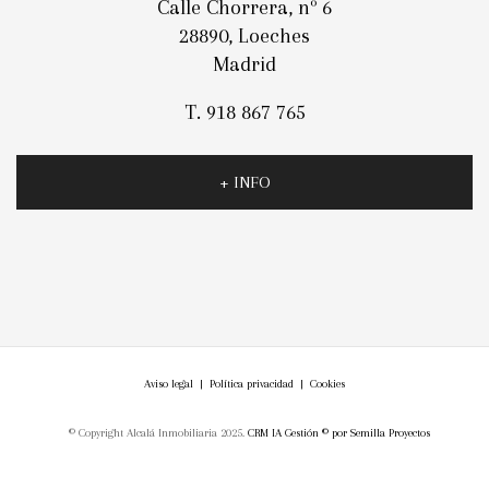
Calle Chorrera, nº 6
28890, Loeches
Madrid
T. 918 867 765
+ INFO
Aviso legal
|
Política privacidad
|
Cookies
© Copyright Alcalá Inmobiliaria 2025.
CRM IA Gestión ©
por
Semilla Proyectos