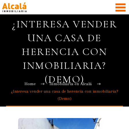
¿INTERESA VENDER
UNA CASA DE
HERENCIA CON
INMOBILIARIA?
(DEMO)
Home
Inmobiliaria en Alcalá
¿Interesa vender una casa de herencia con inmobiliaria?
(Demo)