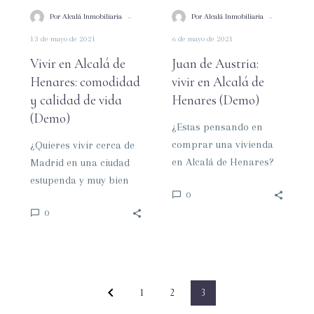
calidad
Henares
-
-
Por Alcalá Inmobiliaria
Por Alcalá Inmobiliaria
de
(Demo)
13 de mayo de 2021
6 de mayo de 2021
vida
(Demo)
Vivir en Alcalá de
Juan de Austria:
Henares: comodidad
vivir en Alcalá de
y calidad de vida
Henares (Demo)
(Demo)
¿Estas pensando en
comprar una vivienda
¿Quieres vivir cerca de
en Alcalá de Henares?
Madrid en una ciudad
¿Te gustaría crear tu
estupenda y muy bien
0
nuevo hogar en esta
comunicada? Alcalá de
0
localidad? Juan…
Henares es la mejor
elección….
1
2
3