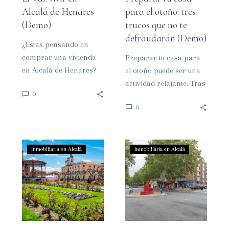
defraudarán
Alcalá de Henares
para el otoño: tres
(Demo)
(Demo)
trucos que no te
defraudarán (Demo)
¿Estas pensando en
comprar una vivienda
Preparar tu casa para
en Alcalá de Henares?
el otoño puede ser una
Es una de las mejores
actividad relajante. Tras
0
ciudades de la
los meses de calor del
0
comunidad de…
verano, dedicarle un…
Vivir
Juan
Inmobiliaria en Alcalá
Inmobiliaria en Alcalá
en
de
Alcalá
Austria:
de
vivir
Henares:
en
comodidad
Alcalá
y
de