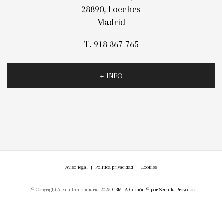
28890, Loeches
Madrid
T. 918 867 765
+ INFO
Aviso legal
|
Política privacidad
|
Cookies
© Copyright Alcalá Inmobiliaria 2025.
CRM IA Gestión ©
por
Semilla Proyectos