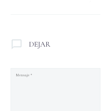
iniciamos con esta
pregunta; ¿Por…
DEJAR
UN
COMENTARIO