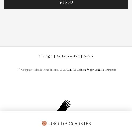
+ INFO
Aviso legal
|
Política privacidad
|
Cookies
© Copyright Alcalá Inmobiliaria 2025.
CRM IA Gestión ©
por
Semilla Proyectos
USO DE COOKIES