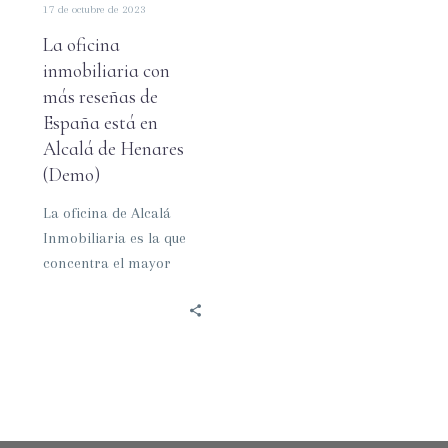
17 de octubre de 2023
en
Alcalá
La oficina
de
inmobiliaria con
Henares
más reseñas de
(Demo)
España está en
Alcalá de Henares
(Demo)
La oficina de Alcalá
Inmobiliaria es la que
concentra el mayor
número de opiniones en
Google Reviews, la
plataforma de…