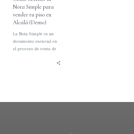
(Demo)
Nota Simple para
vender tu piso en
Alcalá (Demo)
La Nota Simple es un
documento esencial en
el proceso de venta de
una propiedad, ya que
proporciona
información legal…