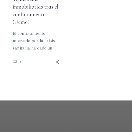
inmobiliarias tras el
confinamiento
(Demo)
El confinamiento
motivado por la crisis
sanitaria ha dado un
giro radical en lo que a
0
tendencias inmobilarias
tras el…