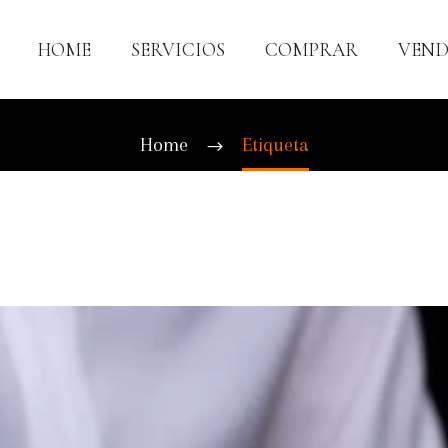
HOME
SERVICIOS
COMPRAR
VEND
ILAR VIVIENDA HER
Home
Etiqueta
¿Vender
o
alquilar
un
piso
heredado