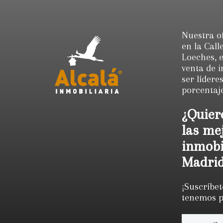
Nuestra of
en la Call
Loeches, e
venta de 
ser lídere
porcentaje
¿Quier
las me
inmobi
Madri
¡Suscríbet
tenemos pa