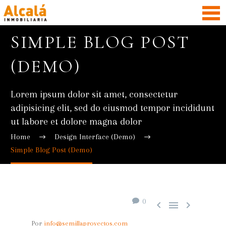
SIMPLE BLOG POST
(DEMO)
Lorem ipsum dolor sit amet, consectetur
adipisicing elit, sed do eiusmod tempor incididunt
ut labore et dolore magna dolor
Home
Design Interface (Demo)
Simple Blog Post (Demo)
0



Por
info@semillaproyectos.com