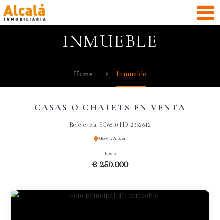
INMUEBLE
Home
Inmueble
CASAS O CHALETS EN VENTA
Referencia: EG6810 | ID: 2352612
Alocén, Alocén
Precio
€ 250.000