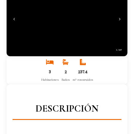
1
/
107
3
2
237.4
Habitaciones
Baños
m² construidos
DESCRIPCIÓN