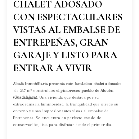
CHALET ADOSADO
CON ESPECTACULARES
VISTAS AL EMBALSE DE
ENTREPEÑAS, GRAN
GARAJE Y LISTO PARA
ENTRAR A VIVIR
Alcalá Inmobiliaria presenta este fantástico chalet adosado
de 237 m² construidos
el pintoresco pueblo de Alocén
(Guadalajara).
Una vivienda que destaca por su
extraordinaria luminosidad, la tranquilidad que ofrece su
entorno y unas impresionantes vistas al embalse de
Entrepeñas. Se encuentra en perfecto estado de
conservación, lista para disfrutar desde el primer día.