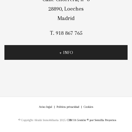
28890, Loeches
Madrid
T. 918 867 765
+ INFO
Aviso legal
|
Política privacidad
|
Cookies
© Copyright Alcalá Inmobiliaria 2025.
CRM IA Gestión ©
por
Semilla Proyectos