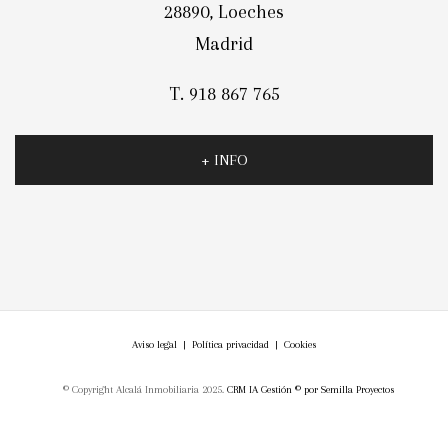
28890, Loeches
Madrid
T. 918 867 765
+ INFO
Aviso legal
|
Política privacidad
|
Cookies
© Copyright Alcalá Inmobiliaria 2025.
CRM IA Gestión ©
por
Semilla Proyectos