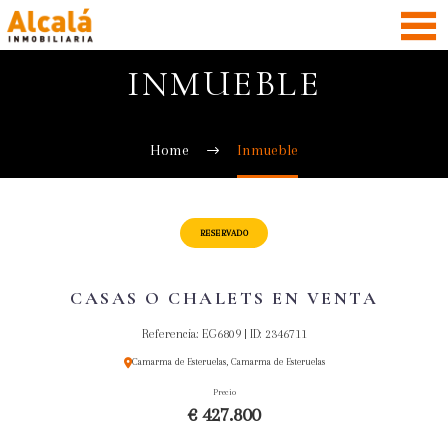
INMUEBLE
Home
Inmueble
RESERVADO
CASAS O CHALETS EN VENTA
Referencia: EG6809 | ID: 2346711
Camarma de Esteruelas, Camarma de Esteruelas
Precio
€ 427.800