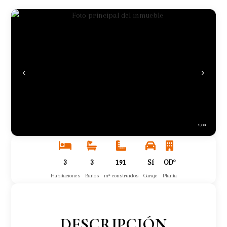
1
/
93
3
3
191
Sí
ODº
Habitaciones
Baños
m² construidos
Garaje
Planta
DESCRIPCIÓN