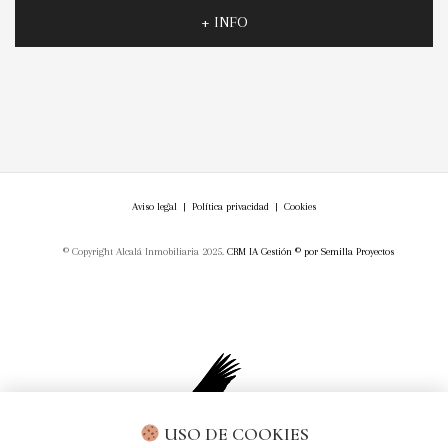
+ INFO
Aviso legal
|
Política privacidad
|
Cookies
© Copyright Alcalá Inmobiliaria 2025.
CRM IA Gestión ©
por
Semilla Proyectos
USO DE COOKIES