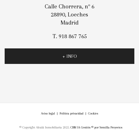
Calle Chorrera, nº 6
28890, Loeches
Madrid
T. 918 867 765
+ INFO
Aviso legal
|
Política privacidad
|
Cookies
© Copyright Alcalá Inmobiliaria 2025.
CRM IA Gestión ©
por
Semilla Proyectos