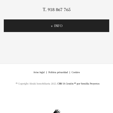
T. 918 867 765
+ INFO
Aviso legal
|
Política privacidad
|
Cookies
© Copyright Alcalá Inmobiliaria 2025.
CRM IA Gestión ©
por
Semilla Proyectos