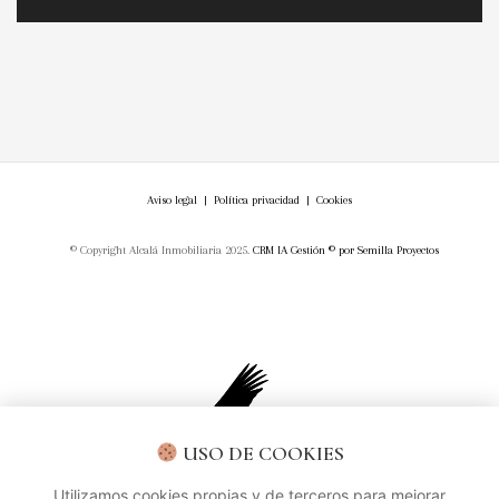
Aviso legal
|
Política privacidad
|
Cookies
© Copyright Alcalá Inmobiliaria 2025.
CRM IA Gestión ©
por
Semilla Proyectos
USO DE COOKIES
Utilizamos cookies propias y de terceros para mejorar